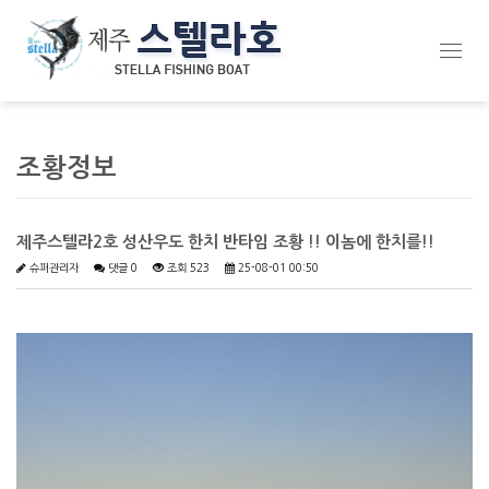
Toggl
navig
조황정보
제주스텔라2호 성산우도 한치 반타임 조황 !! 이놈에 한치를!!
슈퍼관리자
댓글 0
조회 523
25-08-01 00:50