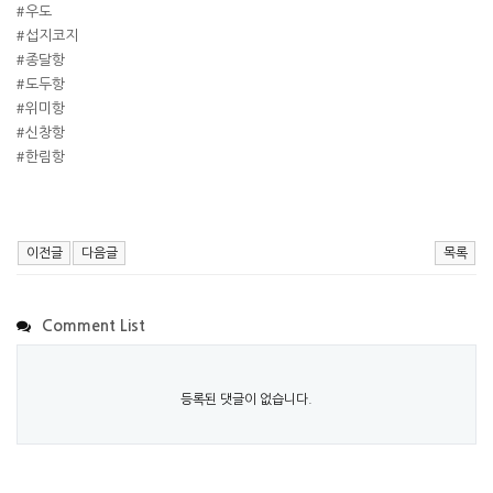
#우도
#섭지코지
#종달항
#도두항
#위미항
#신창항
#한림항
이전글
다음글
목록
Comment List
등록된 댓글이 없습니다.