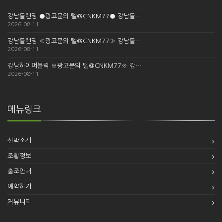
강남블랜딩 ●광고문의 텔@CNKM77● 강남블…
2026-08-11
강남블랜딩 «광고문의 텔@CNKM77» 강남블…
2026-08-11
강남하이퍼블릭 ※광고문의 텔@CNKM77※ 강…
2026-08-11
메뉴링크
선박소개
조황정보
출조안내
예약하기
커뮤니티