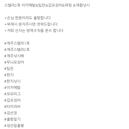
스텔라2호 이카메탈&팁런&갑오징어&파핑 &체험낚시
*손님 한분이라도 출항합니다
*부재시 문자주시면 연락드립니다
*저희 선사는 방역수칙을 준수 합니다
#제주스텔라1호
#제주스텔라2호
#제주낚시배
#무늬오징어
#팁런
#한치
#한치낚시
#이카메탈
#오모리그
#갑오징어
#타이라바
#김선장
#출항일기
#성산일출봉